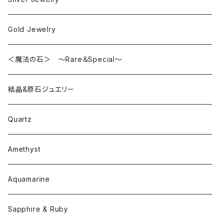
Gold Jewelry
＜魔法の石＞ ～Rare＆Special～
結晶&原石ジュエリー
Quartz
Amethyst
Aquamarine
Sapphire & Ruby