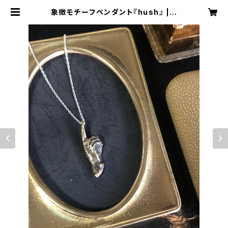
象徴モチーフペンダント『hush』 | E
den gemstone-Jewelry