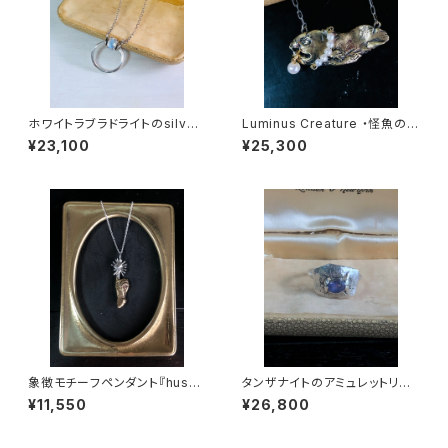
ホワイトラブラドライトのsilver
Luminus Creature ・怪魚のペ
製ペンダント
ンダント
¥23,100
¥25,300
象徴モチーフペンダント『hush』
タンザナイトのアミュレットリン
with Light
グ（silver950,925）
¥11,550
¥26,800