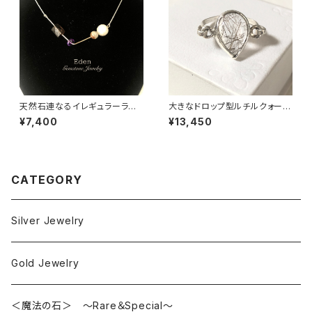
天然石連なるイレギュラーライ
大きなドロップ型ルチルクォーツ
ンsilverネックレス
Ring
¥7,400
¥13,450
CATEGORY
Silver Jewelry
Gold Jewelry
＜魔法の石＞ ～Rare＆Special～