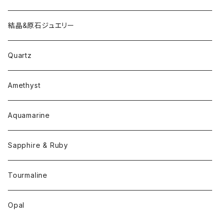
結晶&原石ジュエリー
Quartz
Amethyst
Aquamarine
Sapphire & Ruby
Tourmaline
Opal