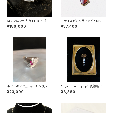
ロシア産フェナカイト k14ゴー
スライスピンクサファイアk10ゴ
ルドペンダント
ールドネックレス
¥186,000
¥37,400
ルビーのアミュレットリング/silv
"Eye looking up" 真鍮製ピン
er950,925製
バッジ（淡水パール＆ハーキマー
¥23,000
¥6,380
ダイヤモンド）