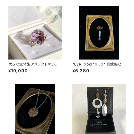
大きな立体型アメジストのシル
"Eye looking up" 真鍮製ピン
バーリング
バッジ（淡水パール＆ハーキマー
¥19,000
¥6,380
ダイヤモンド）