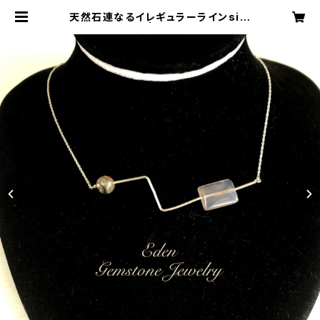
天然石連なるイレギュラーラインsilv
er製ネックレス | Eden gemstone
-Jewelry