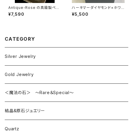
Antique-Rose の真鍮製ペン
ハーキマーダイヤモンド×ホワイ
ダント
トシェルのk14gfアシンメトリー
¥7,590
¥5,500
ピアス
CATEGORY
Silver Jewelry
Gold Jewelry
＜魔法の石＞ ～Rare＆Special～
結晶&原石ジュエリー
Quartz